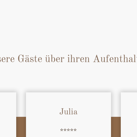
ere Gäste über ihren Aufentha
Julia
⭐️⭐️⭐️⭐️⭐️