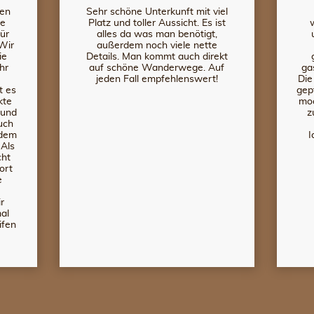
ten
Sehr schöne Unterkunft mit viel
de
Platz und toller Aussicht. Es ist
ür
alles da was man benötigt,
Wir
außerdem noch viele nette
ie
Details. Man kommt auch direkt
hr
auf schöne Wanderwege. Auf
ga
jeden Fall empfehlenswert!
Die
t es
gep
kte
moc
 und
z
uch
 dem
I
 Als
cht
ort
e
r
al
ifen