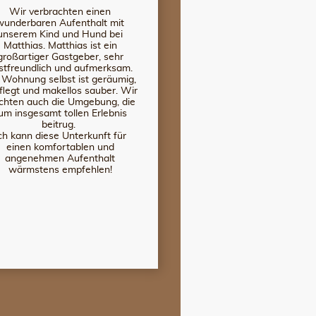
Wir verbrachten einen
wunderbaren Aufenthalt mit
unserem Kind und Hund bei
Matthias. Matthias ist ein
großartiger Gastgeber, sehr
stfreundlich und aufmerksam.
 Wohnung selbst ist geräumig,
flegt und makellos sauber. Wir
hten auch die Umgebung, die
um insgesamt tollen Erlebnis
beitrug.
ch kann diese Unterkunft für
einen komfortablen und
angenehmen Aufenthalt
wärmstens empfehlen!