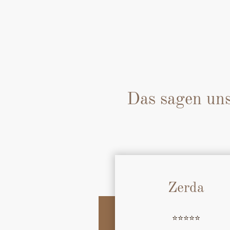
Das sagen uns
Zerda
⭐️⭐️⭐️⭐️⭐️