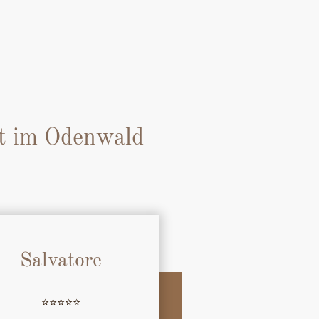
lt im Odenwald
Salvatore
⭐️⭐️⭐️⭐️⭐️