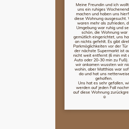
Meine Freundin und ich woll
uns ein ruhiges Wochenen
machen und haben uns hierf
diese Wohnung ausgesucht. 
waren mehr als zufrieden, d
Umgebung war ruhig und se
schön, die Wohnung war
gemütlich eingerichtet, uns ha
an nichts gefehlt. Es gibt dire
Parkmöglichkeiten vor der Tür
der nächste Supermarkt ist a
nicht weit entfernt (6 min mit
Auto oder 20-30 min zu Fuß).
wir ankamen wussten wir ni
wohin, aber Matthias war sof
da und hat uns netterweis
geholfen.
Uns hat es sehr gefallen, wi
werden auf jeden Fall nochm
auf diese Wohnung zurückgre
☺️